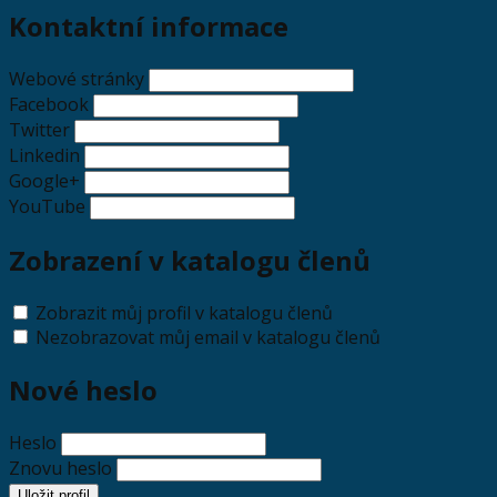
Kontaktní informace
Webové stránky
Facebook
Twitter
Linkedin
Google+
YouTube
Zobrazení v katalogu členů
Zobrazit můj profil v katalogu členů
Nezobrazovat můj email v katalogu členů
Nové heslo
Heslo
Znovu heslo