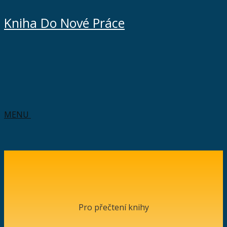
Kniha Do Nové Práce
MENU
Pro přečtení knihy