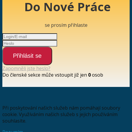
Do Nové Práce
se prosím přihlaste
Přihlásit se
Zapomněli jste heslo?
Do členské sekce může vstoupit již jen
0
osob
Při poskytování našich služeb nám pomáhají soubory
cookie. Využíváním našich služeb s jejich používáním
souhlasíte.
Rozumím