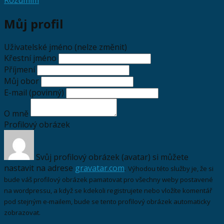
Můj profil
Uživatelské jméno (nelze změnit)
Křestní jméno
Příjmení
Můj obor
E-mail
(povinný)
O mně
Profilový obrázek
Svůj profilový obrázek (avatar) si můžete
nastavit na adrese
gravatar.com
.
Výhodou této služby je, že si
bude váš profilový obrázek pamatovat pro všechny weby postavené
na wordpressu, a když se kdekoli registrujete nebo vložíte komentář
pod stejným e-mailem, bude se tento profilový obrázek automaticky
zobrazovat.