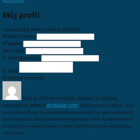
Můj profil
Uživatelské jméno (nelze změnit)
Křestní jméno
Příjmení
Můj obor
E-mail
(povinný)
O mně
Profilový obrázek
Svůj profilový obrázek (avatar) si můžete
nastavit na adrese
gravatar.com
.
Výhodou této služby je, že si
bude váš profilový obrázek pamatovat pro všechny weby postavené
na wordpressu, a když se kdekoli registrujete nebo vložíte komentář
pod stejným e-mailem, bude se tento profilový obrázek automaticky
zobrazovat.