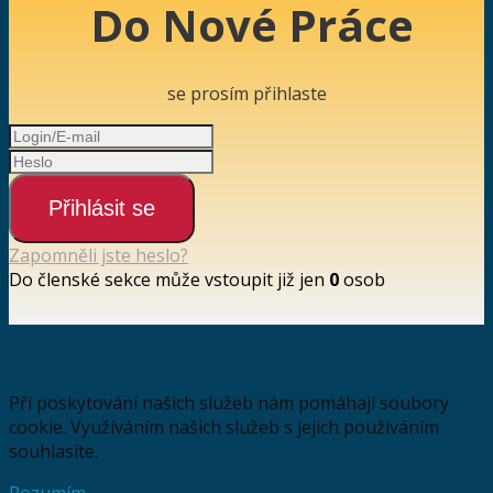
Do Nové Práce
se prosím přihlaste
Přihlásit se
Zapomněli jste heslo?
Do členské sekce může vstoupit již jen
0
osob
Při poskytování našich služeb nám pomáhají soubory
cookie. Využíváním našich služeb s jejich používáním
souhlasíte.
Rozumím