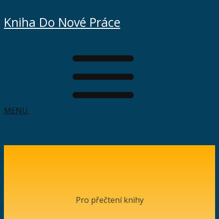
Kniha Do Nové Práce
MENU
Pro přečtení knihy