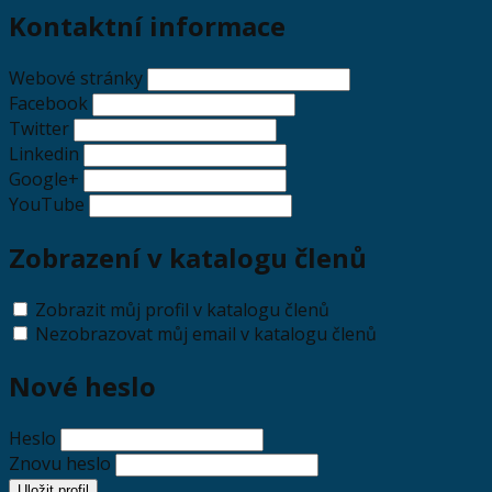
Kontaktní informace
Webové stránky
Facebook
Twitter
Linkedin
Google+
YouTube
Zobrazení v katalogu členů
Zobrazit můj profil v katalogu členů
Nezobrazovat můj email v katalogu členů
Nové heslo
Heslo
Znovu heslo